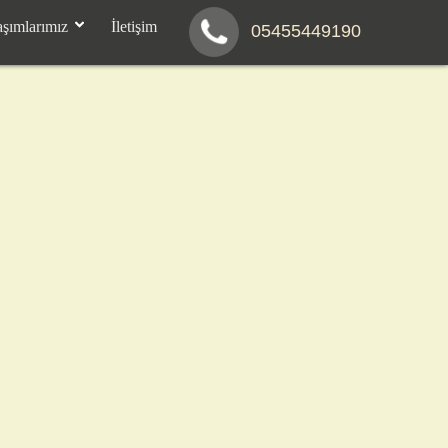
aşımlarımız
İletişim
05455449190