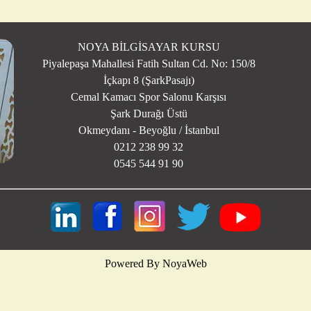
NOYA BİLGİSAYAR KURSU
Piyalepaşa Mahallesi Fatih Sultan Cd. No: 150/8
İçkapı 8 (ŞarkPasajı)
Cemal Kamacı Spor Salonu Karşısı
Şark Durağı Üstü
Okmeydanı - Beyoğlu / İstanbul
0212 238 99 32
0545 544 91 90
Powered By NoyaWeb