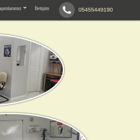
aşımlarımız
İletişim
05455449190