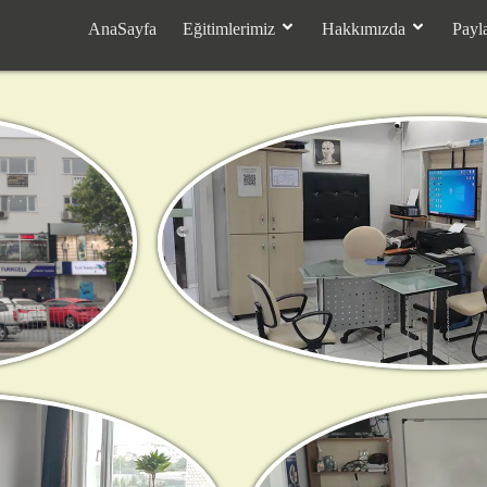
AnaSayfa
Eğitimlerimiz
Hakkımızda
Payl