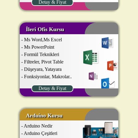
Detay & Fiyat
İleri Ofis Kursu
- Ms Word,Ms Excel
- Ms PowerPoint
- Formül Teknikleri
- Filtreler, Pivot Table
- Düşeyara, Yatayara
- Fonksiyonlar, Makrolar..
Detay & Fiyat
Arduino Kursu
- Arduino Nedir
- Arduino Çeşitleri