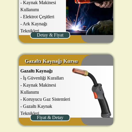
- Kaynak Makinesi
Kullanımı
- Elektrot Çeşitleri
- Ark Kaynağı
Teknikleri
Detay & Fiyat
- Profil ve Boru
Kaynakları
- Serbest Uygulamalar..
Gazaltı Kaynağı Kursu
Gazaltı Kaynağı
- İş Güvenliği Kuralları
- Kaynak Makinesi
Kullanımı
- Koruyucu Gaz Sistemleri
- Gazaltı Kaynak
Teknikleri
Fiyat & Detay
- Profil ve Boru
Kaynakları