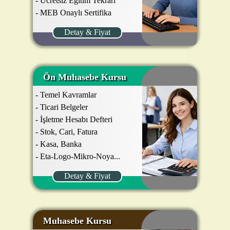
- Ücretsiz Eğitim Tekrarı
- MEB Onaylı Sertifika
Detay & Fiyat
Ön Muhasebe Kursu
- Temel Kavramlar
- Ticari Belgeler
- İşletme Hesabı Defteri
- Stok, Cari, Fatura
- Kasa, Banka
- Eta-Logo-Mikro-Noya...
Detay & Fiyat
Muhasebe Kursu