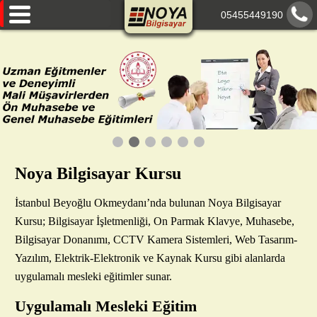
05455449190
AnaSayfa
Eğitimlerimiz
Hakkımızda
Paylaşımlarımız
İletişim
Noya Bilgisayar Kursu
İstanbul Beyoğlu Okmeydanı’nda bulunan Noya Bilgisayar
Kursu; Bilgisayar İşletmenliği, On Parmak Klavye, Muhasebe,
Bilgisayar Donanımı, CCTV Kamera Sistemleri, Web Tasarım-
Yazılım, Elektrik-Elektronik ve Kaynak Kursu gibi alanlarda
uygulamalı mesleki eğitimler sunar.
Uygulamalı Mesleki Eğitim