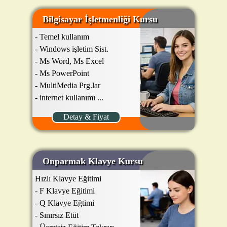
Bilgisayar İşletmenliği Kursu
- Temel kullanım
- Windows işletim Sist.
- Ms Word, Ms Excel
- Ms PowerPoint
- MultiMedia Prg.lar
- internet kullanımı ...
Detay & Fiyat
Onparmak Klavye Kursu
Hızlı Klavye Eğitimi
- F Klavye Eğitimi
- Q Klavye Eğtimi
- Sınırsız Etüt