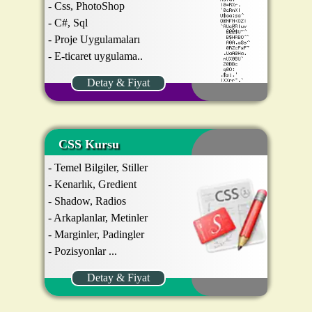
- Css, PhotoShop
- C#, Sql
- Proje Uygulamaları
- E-ticaret uygulama..
Detay & Fiyat
CSS Kursu
- Temel Bilgiler, Stiller
- Kenarlık, Gredient
- Shadow, Radios
- Arkaplanlar, Metinler
- Marginler, Padingler
- Pozisyonlar ...
Detay & Fiyat