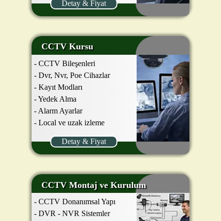
Detay & Fiyat
CCTV Kursu
- CCTV Bileşenleri
- Dvr, Nvr, Poe Cihazlar
- Kayıt Modları
- Yedek Alma
- Alarm Ayarlar
- Local ve uzak izleme
Detay & Fiyat
CCTV Montaj ve Kurulum
- CCTV Donanımsal Yapı
- DVR - NVR Sistemler