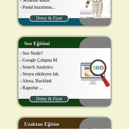
- Serileme kalıbı
- Pastal hazırlama...
Detay & Fiyat
Seo Eğitimi
- Seo Nedir?
- Google Çalışma M.
- Search Analytics
- Seoyu etkileyen fak.
- Alexa, Backlink
- Raporlar ...
Detay & Fiyat
Uzaktan Eğitim