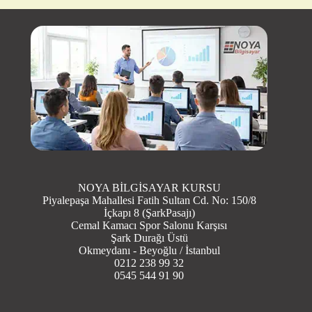
KARDELEN TAŞDELEN
NEVZAT HOCAMA VE MACİD HOCAMA ÇOK
TEŞEKKÜR ONLAR SAYESİNDE KOD YAZMAYI
ÖĞRENDİM (02.04.2026)
Yorum Ekle | Diğer Yorumlar
NOYA BİLGİSAYAR KURSU
Piyalepaşa Mahallesi Fatih Sultan Cd. No: 150/8
İçkapı 8 (ŞarkPasajı)
Cemal Kamacı Spor Salonu Karşısı
Şark Durağı Üstü
Okmeydanı - Beyoğlu / İstanbul
0212 238 99 32
0545 544 91 90