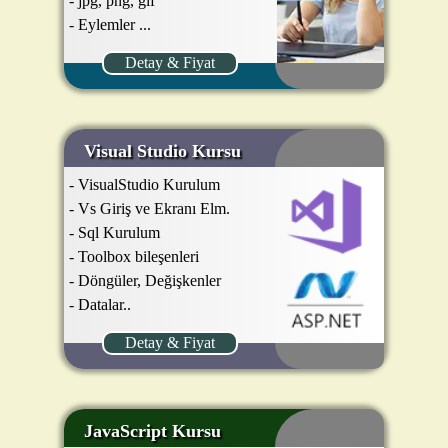
- jpg, png, gif
- Eylemler ...
Detay & Fiyat
Visual Studio Kursu
- VisualStudio Kurulum
- Vs Giriş ve Ekranı Elm.
- Sql Kurulum
- Toolbox bileşenleri
- Döngüler, Değişkenler
- Datalar..
Detay & Fiyat
JavaScript Kursu