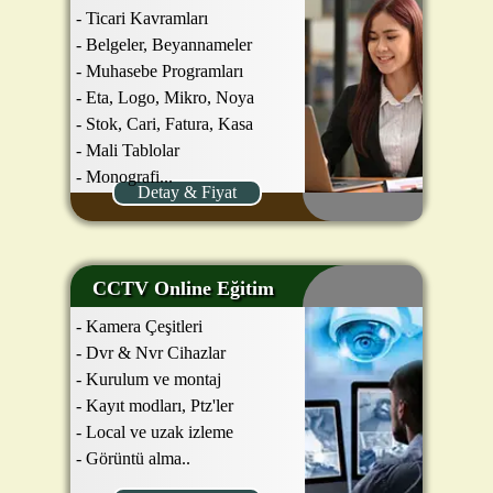
- Ticari Kavramları
- Belgeler, Beyannameler
- Muhasebe Programları
- Eta, Logo, Mikro, Noya
- Stok, Cari, Fatura, Kasa
- Mali Tablolar
- Monografi...
Detay & Fiyat
CCTV Online Eğitim
- Kamera Çeşitleri
- Dvr & Nvr Cihazlar
- Kurulum ve montaj
- Kayıt modları, Ptz'ler
- Local ve uzak izleme
- Görüntü alma..